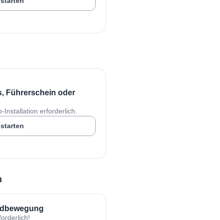
 starten
, Führerschein oder
Installation erforderlich.
 starten
n
andbewegung
orderlich!