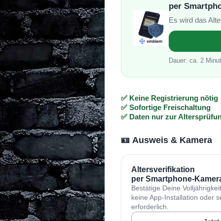
per Smartph
Es wird das Alte
Dauer: ca. 2 Minu
✅ Keine Registrierung nötig
✅ Sofortige Freischaltung
✅ Daten nur zur Altersprüfu
🪪 Ausweis & Kamera
Altersverifikation
per Smartphone-Kamera
Bestätige Deine Volljährigkei
keine App-Installation oder
erforderlich.