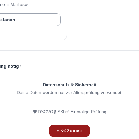
ine E-Mail usw.
 starten
ung nötig?
Datenschutz & Sicherheit
Deine Daten werden nur zur Altersprüfung verwendet.
🛡️ DSGVO
🔒 SSL
✅ Einmalige Prüfung
« << Zurück